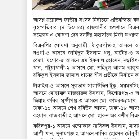
আসন্ন ত্রয়োদশ জাতীয় সংসদ নির্বাচনে প্রতিদ্বন্দ্
বৃহস্পতিবার (৪ ডিসেম্বর) রাজধানীর গুলশানে বি
সম্মেলন এ ঘোষণা দেন দলটির মহাসচিব মির্জা ফখ
বিএনপির ঘোষণা অনুযায়ী, ঠাকুরগাঁও-২ আসনে আ
নওগাঁ-৫ আসনে জাহিদুল ইসলাম ধলু, নাটোর-৩ 
রেজা, যশোর-৫ আসনে এম ইকবাল হোসেন, নড়াইল
খান, পটুয়াখালী-২ আসনে মো. শহিদুল আলম তাল
রফিকুল ইসলাম জামাল ধানের শীষ প্রতীকে নির্বাচন 
টাঙ্গাইল-৫ আসনে সুলতান সালাউদ্দিন টুকু, ময়মন
আসনে মোহাম্মদ মাজহারুল ইসলাম, কিশোরগঞ্জ-৫
জিন্নাহ কবির, মুন্সীগঞ্জ-৩ আসনে মো. কামরুজ্জামা
ঢাকা-১০ আসনে শেখ রবিউল আলম, ঢাকা-১৮ আসনে 
রহমান, রাজবাড়ী-২ আসনে মো. হারুন অর রশীদ বিএন
ফরিদপুর-১ আসনে খন্দোকার নাসিরুল ইসলাম, মাদার
আলী খান, সুনামগঞ্জ-২ আসনে নাসির হোসেন চৌধুর