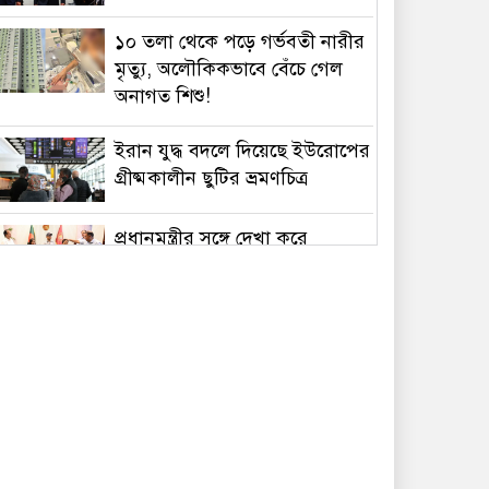
১০ তলা থেকে পড়ে গর্ভবতী নারীর
মৃত্যু, অলৌকিকভাবে বেঁচে গেল
অনাগত শিশু!
ইরান যুদ্ধ বদলে দিয়েছে ইউরোপের
গ্রীষ্মকালীন ছুটির ভ্রমণচিত্র
প্রধানমন্ত্রীর সঙ্গে দেখা করে
স্বপ্নপূরণ অনুশ্রীর, মিলল
হারমোনিয়াম উপহার
১৫ আগস্টের মধ্যেই একীভূত পাঁচ
ব্যাংক থেকে সরছেন প্রশাসকরা
ওমানের সঙ্গে চুক্তি হলেও এখনই
খুলছে না হরমুজ, ঘোষণা ইরানের