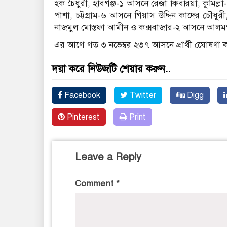
হক চৈধুরী, হবিগঞ্জ-১ আসনে রেজা কিবরিয়া, কুমিল্ল
পাশা, চট্টগ্রাম-৬ আসনে গিয়াস উদ্দিন কাদের চৌধুরী
নাজমুল মোস্তফা আমীন ও কক্সবাজার-২ আসনে আলমগ
এর আগে গত ৩ নভেম্বর ২৩৭ আসনে প্রার্থী ঘেোষণা 
দয়া করে নিউজটি শেয়ার করুন..
Facebook
Twitter
Digg
Pinterest
Print
Leave a Reply
Comment
*