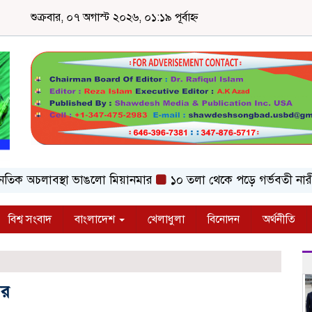
শুক্রবার, ০৭ অগাস্ট ২০২৬, ০১:১৯ পূর্বাহ্ন
িক অচলাবস্থা ভাঙলো মিয়ানমার
১০ তলা থেকে পড়ে গর্ভবতী নারীর মৃ
বিশ্ব সংবাদ
বাংলাদেশ
খেলাধুলা
বিনোদন
অর্থনীতি
ির