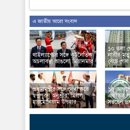
এ জাতীয় আরো সংবাদ
১০ তলা থ
থাইল্যান্ডের সঙ্গে কূটনৈতিক
নারীর মৃত
অচলাবস্থা ভাঙলো মিয়ানমার
বেঁচে গেল
প্রধানমন্ত্রীর সঙ্গে দেখা করে
১৫ আগস্ট
স্বপ্নপূরণ অনুশ্রীর, মিলল
একীভূত পা
হারমোনিয়াম উপহার
সরছেন প্