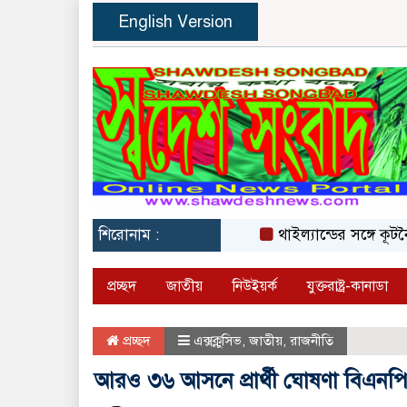
English Version
শিরোনাম :
থাইল্যান্ডের সঙ্গে কূটনৈত
প্রচ্ছদ
জাতীয়
নিউইয়র্ক
যুক্তরাষ্ট্র-কানাডা
প্রচ্ছদ
এক্সক্লুসিভ
,
জাতীয়
,
রাজনীতি
আরও ৩৬ আসনে প্রার্থী ঘোষণা বিএনপ