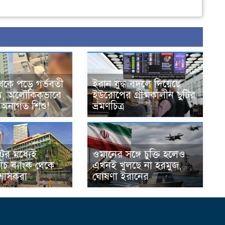
েকে পড়ে গর্ভবতী
ইরান যুদ্ধ বদলে দিয়েছে
্যু, অলৌকিকভাবে
ইউরোপের গ্রীষ্মকালীন ছুটির
 অনাগত শিশু!
ভ্রমণচিত্র
ের মধ্যেই
ওমানের সঙ্গে চুক্তি হলেও
ঁচ ব্যাংক থেকে
এখনই খুলছে না হরমুজ,
রশাসকরা
ঘোষণা ইরানের