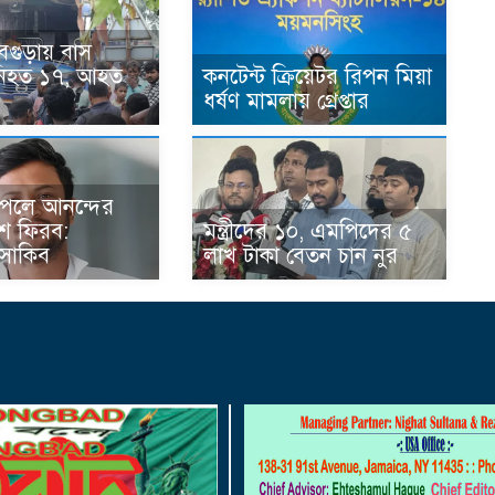
বগুড়ায় বাস
য় নিহত ১৭, আহত
কনটেন্ট ক্রিয়েটর রিপন মিয়া
ধর্ষণ মামলায় গ্রেপ্তার
 পেলে আনন্দের
শে ফিরব:
মন্ত্রীদের ১০, এমপিদের ৫
 সাকিব
লাখ টাকা বেতন চান নুর