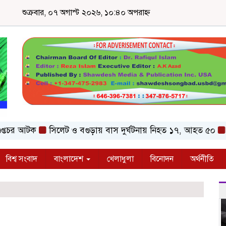
শুক্রবার, ০৭ অগাস্ট ২০২৬, ১০:৪০ অপরাহ্ন
 আটক
সিলেট ও বগুড়ায় বাস দুর্ঘটনায় নিহত ১৭, আহত ৫০
কনটেন্
বিশ্ব সংবাদ
বাংলাদেশ
খেলাধুলা
বিনোদন
অর্থনীতি