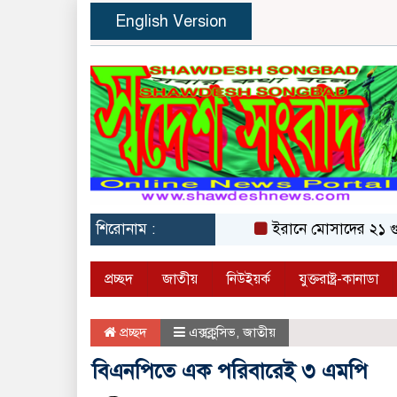
English Version
শিরোনাম :
ইরানে মোসাদের ২১ গুপ্তচর
প্রচ্ছদ
জাতীয়
নিউইয়র্ক
যুক্তরাষ্ট্র-কানাডা
প্রচ্ছদ
এক্সক্লুসিভ
,
জাতীয়
বিএনপিতে এক পরিবারেই ৩ এমপি