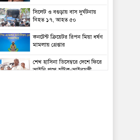
সিলেট ও বগুড়ায় বাস দুর্ঘটনায়
নিহত ১৭, আহত ৫০
কনটেন্ট ক্রিয়েটর রিপন মিয়া ধর্ষণ
মামলায় গ্রেপ্তার
শেখ হাসিনা ডিসেম্বরে দেশে ফিরে
আইনি পথে হাঁটুক-আইনমন্ত্রী
নিরাপত্তা পেলে আনন্দের সঙ্গেই
দেশে ফিরব: রয়টার্সকে সাকিব
মন্ত্রীদের ১০, এমপিদের ৫ লাখ
টাকা বেতন চান নুর
২৩তম রাষ্ট্রপতি হিসেবে