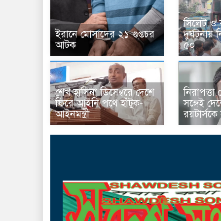
সিলেট ও 
ইরানে মোসাদের ২১ গুপ্তচর
দুর্ঘটনা
আটক
৫০
শেখ হাসিনা ডিসেম্বরে দেশে
নিরাপত্তা
ফিরে আইনি পথে হাঁটুক-
সঙ্গেই দে
আইনমন্ত্রী
রয়টার্সকে