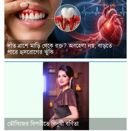
দাঁত ব্রাশে মাড়ি থেকে রক্ত? অবহেলা নয়, বাড়তে
পারে হৃদরোগের ঝুঁকি
তৌসিফের বিপরীতে বিদুষী বর্ণিতা