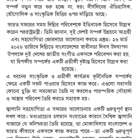
সম্পর্ক নতুন করে শুরু হচ্ছে না; বরং দীর্ঘদিনের ঐতিহাসিক,
ভৌগোলিক ও সাংস্কৃতিক ভিত্তির ওপর দাঁড়িয়ে আছে।
ভারত সফরের সময় দিল্লির পরিবেশকে ইতিবাচক হিসেবে উল্লেখ
করেন পররাষ্ট্রমন্ত্রী। তিনি জানান, দুই দেশই সম্পর্ক উন্নয়নে আগ্রহী
এবং সহযোগিতা জোরদারে আলোচনা করতে প্রস্তুত। ২৬ মার্চ
২০২৬ তারিখে দিল্লিতে বাংলাদেশের স্বাধীনতা দিবস উদযাপন
উপলক্ষে দুই দেশের জাতীয় সংগীত একসঙ্গে পরিবেশন করা হয়,
যা দ্বিপক্ষীয় সম্পর্কের একটি প্রতীকী দৃষ্টান্ত হিসেবে উল্লেখ করা
হয়েছে।
এ ধরনের সাংস্কৃতিক ও প্রতীকী কার্যক্রম কূটনৈতিক সম্পর্কের
ক্ষেত্রে একটি সফট পাওয়ার হিসেবে কাজ করে। এগুলো সরাসরি
কোনো চুক্তি বা সমঝোতা তৈরি না করলেও পারস্পরিক সৌহার্দ্য
ও আস্থার পরিবেশ তৈরি করতে সহায়ক হয়।
জ্বালানি সহযোগিতা এ সফরের আলোচনায় একটি গুরুত্বপূর্ণ স্থান
দখল করে। মধ্যপ্রাচ্যের চলমান সংঘাতের কারণে বৈশ্বিক জ্বালানি
বাজারে যে অনিশ্চয়তা তৈরি হয়েছে, তা মোকাবিলায় বাংলাদেশ ও
ভারত কীভাবে একসঙ্গে কাজ করতে পারে—তা একটি গুরুত্বপূর্ণ