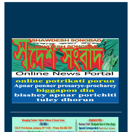
ঘরছাড়া ১০ লাখ মানুষ
এসএম সুলতানের ১০৩তম জন্মদিন আজ
অদম্য ইচ্ছাশক্তিতে বিশ্বজয়ী ১০ নারী
এসএসসির ফল প্রকাশ সকাল ১০টায়, জানবেন
যেভাবে
বাবাকে শেষ বিদায় জানালেন মেসি
যুক্তরাষ্ট্র শর্ত পূরণ করলেই খুলবে হরমুজ প্রণালি