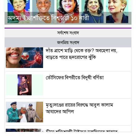
অদম্য ইচ্ছাশক্তিতে বিশ্বজয়ী ১০ নারী
সর্বশেষ সংবাদ
জনপ্রিয় সংবাদ
দাঁত ব্রাশে মাড়ি থেকে রক্ত? অবহেলা নয়,
বাড়তে পারে হৃদরোগের ঝুঁকি
তৌসিফের বিপরীতে বিদুষী বর্ণিতা
মৃত্যুদণ্ডের রায়ের বিরুদ্ধে আবুল কালাম
আযাদের আপিল
চীনে শক্তিশালী টাইফুন ডলফিনের আঘাত,