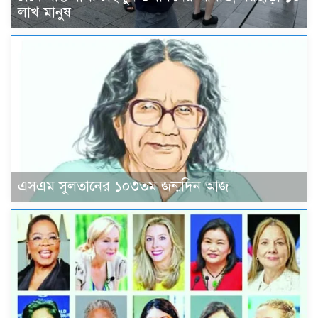
লাখ মানুষ
এসএম সুলতানের ১০৩তম জন্মদিন আজ