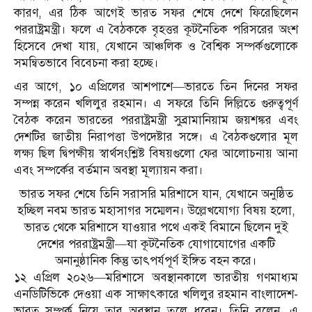
কারণ, এর ঠিক আগেই ভারত সফর শেষে দেশে ফিরেছিলেন
পররাষ্ট্রমন্ত্রী। ফলে এ বৈঠককে বৃহত্তর কূটনৈতিক পরিসরের অংশ
হিসেবে দেখা যায়, যেখানে আঞ্চলিক ও বৈশ্বিক সম্পর্কগুলোকে
সমন্বিতভাবে বিবেচনা করা হচ্ছে।
এর আগে, ১০ এপ্রিলের আশপাশে—ভারতে তিন দিনের সফর
সম্পন্ন করেন খলিলুর রহমান। এ সফরে তিনি দিল্লিতে গুরুত্বপূর্ণ
বৈঠক করেন ভারতের পররাষ্ট্রমন্ত্রী সুব্রামানিয়াম জয়শঙ্কর এবং
দেশটির জাতীয় নিরাপত্তা উপদেষ্টার সঙ্গে। এ বৈঠকগুলোর মূল
লক্ষ্য ছিল দ্বিপক্ষীয় স্বার্থসংশ্লিষ্ট বিষয়গুলো ফের আলোচনায় আনা
এবং সম্পর্কের বর্তমান অবস্থা মূল্যায়ন করা।
ভারত সফর শেষে তিনি সরাসরি মরিশাসে যান, যেখানে অনুষ্ঠিত
হচ্ছিল নবম ভারত মহাসাগর সম্মেলন। উল্লেখযোগ্য বিষয় হলো,
ভারত থেকে মরিশাসে যাওয়ার পথে একই বিমানে ছিলেন দুই
দেশের পররাষ্ট্রমন্ত্রী—যা কূটনৈতিক যোগাযোগের একটি
অনানুষ্ঠানিক কিন্তু তাৎপর্যপূর্ণ ইঙ্গিত বহন করে।
১২ এপ্রিল ২০২৬—মরিশাসে অবস্থানকালে ভারতীয় গণমাধ্যম
এনডিটিভিকে দেওয়া এক সাক্ষাৎকারে খলিলুর রহমান বাংলাদেশ-
ভারত সম্পর্ক নিয়ে তার অবস্থান তুলে ধরেন। তিনি বলেন, এ