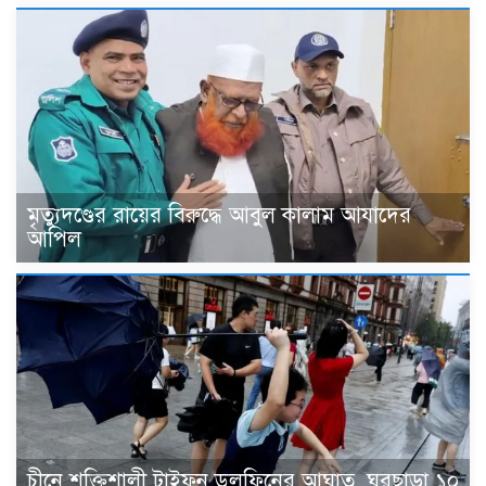
মৃত্যুদণ্ডের রায়ের বিরুদ্ধে আবুল কালাম আযাদের
আপিল
চীনে শক্তিশালী টাইফুন ডলফিনের আঘাত, ঘরছাড়া ১০