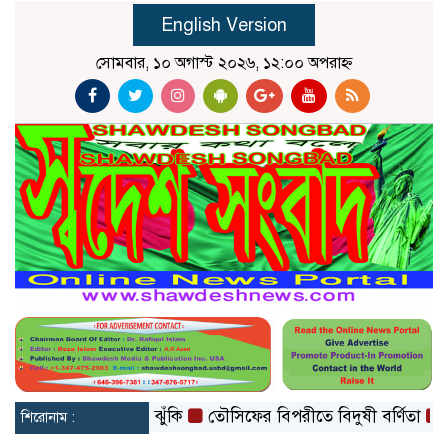
English Version
সোমবার, ১০ অগাস্ট ২০২৬, ১২:০০ অপরাহ্ন
ে পারে হৃদরোগের ঝুঁকি
তৌসিফের বিপরীতে বিদুষী বর্ণিতা
মৃত্যুদ
শিরোনাম :