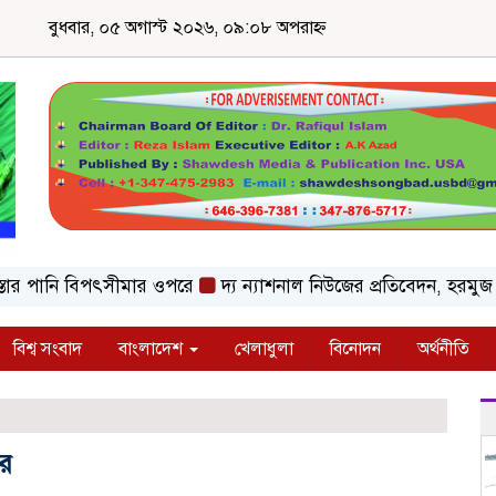
বুধবার, ০৫ অগাস্ট ২০২৬, ০৯:০৮ অপরাহ্ন
পানি বিপৎসীমার ওপরে
দ্য ন্যাশনাল নিউজের প্রতিবেদন, হরমুজ সংক
বিশ্ব সংবাদ
বাংলাদেশ
খেলাধুলা
বিনোদন
অর্থনীতি
তর