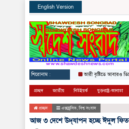
English Version
শিরোনাম :
ভারী বৃষ্টিতে আবারও তিস্তার 
প্রচ্ছদ
জাতীয়
নিউইয়র্ক
যুক্তরাষ্ট্র-কানাডা
প্রচ্ছদ
এক্সক্লুসিভ
,
বিশ্ব সংবাদ
আজ ৩ দেশে উদ্‌যাপন হচ্ছে ঈদুল ফি