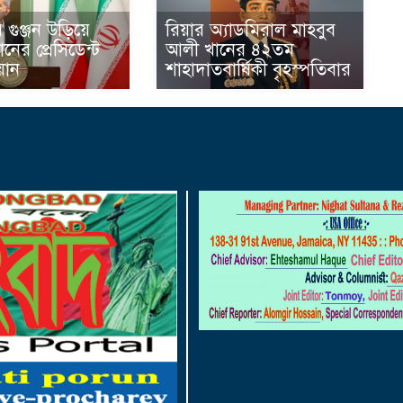
গুঞ্জন উড়িয়ে
রিয়ার অ্যাডমিরাল মাহবুব
নের প্রেসিডেন্ট
আলী খানের ৪২তম
়ান
শাহাদাতবার্ষিকী বৃহস্পতিবার