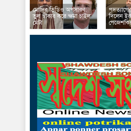
মোদির ভিডিও অপসারণ:
পদত্যাগের 
ভুল স্বীকার করে ক্ষমা চাইল
দিলেন ইরা
মেটা
পেজেশকিয