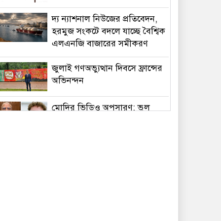
দ্য ন্যাশনাল নিউজের প্রতিবেদন,
হরমুজ সংকটে বদলে যাচ্ছে বৈশ্বিক
এলএনজি বাজারের সমীকরণ
জুলাই গণঅভ্যুত্থান দিবসে ফ্রান্সের
অভিনন্দন
মোদির ভিডিও অপসারণ: ভুল
স্বীকার করে ক্ষমা চাইল মেটা
পদত্যাগের গুঞ্জন উড়িয়ে দিলেন
ইরানের প্রেসিডেন্ট পেজেশকিয়ান
রিয়ার অ্যাডমিরাল মাহবুব আলী
খানের ৪২তম শাহাদাতবার্ষিকী
বৃহস্পতিবার