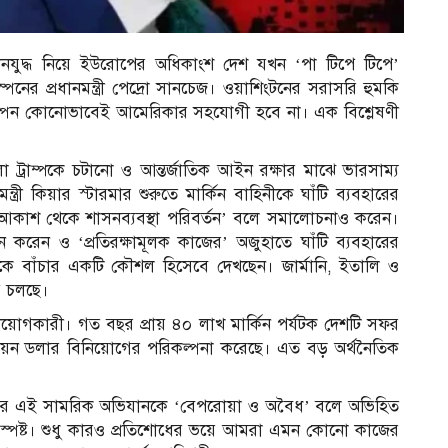
 করা ইরানযুদ্ধ নিয়ে ইউরোপের অধিকাংশ দেশ যখন ‘পা টিপে টিপে’
স্পেনের প্রধানমন্ত্রী পেদ্রো সানচেজ। ওয়াশিংটনের সরাসরি হুমকি
ধে স্পেন কোনোভাবেই আমেরিকার সহযোগী হবে না। এক বিশ্লেষণী
ট্রাম্পকে চটানো ও আন্তর্জাতিক আইন রক্ষার মাঝে ভারসাম্য
্ত্রী কিয়ার স্টারমার শুরুতে মার্কিন বাহিনীকে ঘাঁটি ব্যবহারের
‘আকাশ থেকে শাসনব্যবস্থা পরিবর্তন’ বলে সমালোচনাও করেন।
বর্তন করেন ও ‘প্রতিরক্ষামূলক কাজের’ অজুহাতে ঘাঁটি ব্যবহারের
েকে বাঁচার একটি কৌশল হিসেবে দেখছেন। জার্মানি, ইতালি ও
়ে চলছে।
বিনিয়োগকারী। গত বছর প্রায় ৪০ লাখ মার্কিন পর্যটক দেশটি সফর
িয়ন ডলার বিনিয়োগের পরিকল্পনা করেছে। এত বড় অর্থনৈতিক
়েলের এই সামরিক অভিযানকে ‘বেপরোয়া ও অবৈধ’ বলে অভিহিত
ান স্পষ্ট। শুধু কারও প্রতিশোধের ভয়ে আমরা এমন কোনো কাজের