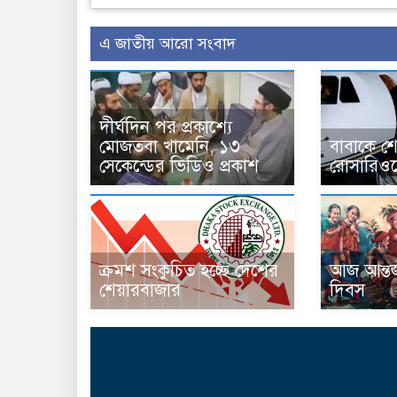
এ জাতীয় আরো সংবাদ
দীর্ঘদিন পর প্রকাশ্যে
মোজতবা খামেনি, ১৩
বাবাকে শে
সেকেন্ডের ভিডিও প্রকাশ
রোসারিওত
ক্রমশ সংকুচিত হচ্ছে দেশের
আজ আন্তর
শেয়ারবাজার
দিবস