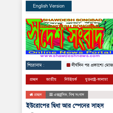
English Version
শিরোনাম :
দীর্ঘদিন পর প্রকাশ্যে মোজতবা খা
প্রচ্ছদ
জাতীয়
নিউইয়র্ক
যুক্তরাষ্ট্র-কানাডা
প্রচ্ছদ
এক্সক্লুসিভ
,
বিশ্ব সংবাদ
ইউরোপের দ্বিধা আর স্পেনের সাহস