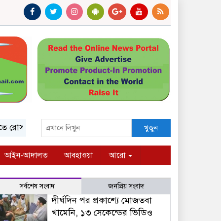
সারিওতে মেসি
এসএসসি ও সমমান পরীক্ষার ফল প্রকাশ সোমবার
খুজুন
আইন-আদালত
আবহাওয়া
আরো
সর্বশেষ সংবাদ
জনপ্রিয় সংবাদ
দীর্ঘদিন পর প্রকাশ্যে মোজতবা
খামেনি, ১৩ সেকেন্ডের ভিডিও