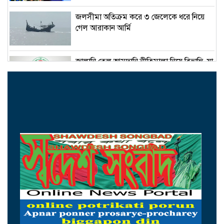
জলসীমা অতিক্রম করে ৩ জেলেকে ধরে নিয়ে
গেল আরাকান আর্মি
জ্বালানি তেল আমদানি নীতিমালা নিয়ে বিভ্রান্তি, যা
বলছে মন্ত্রণালয়
নিজ দলের নেতাকে মারধর ও চাঁদাবাজির
অভিযোগ, বিএনপি নেতা আজাদের সব পদ ও
রাজনৈতিক কর্মকাণ্ড স্থগিত
জুলাই জাদুঘর থেকে গুরুত্বপূর্ণ কিছু জিনিস
বিএনপি সরিয়ে ফেলেছে: আসিফ মাহমুদ
জুলাইযোদ্ধাদের সিএনজি অটোরিকশা ও রিকশা
উপহার দিলেন প্রধানমন্ত্রী