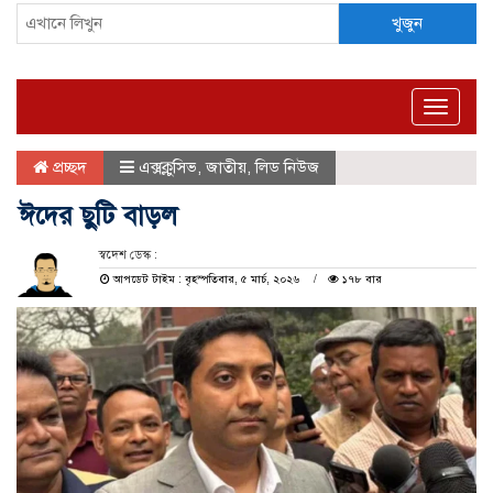
খুজুন
Toggle
naviga
প্রচ্ছদ
এক্সক্লুসিভ
,
জাতীয়
,
লিড নিউজ
ঈদের ছুটি বাড়ল
স্বদেশ ডেস্ক :
আপডেট টাইম : বৃহস্পতিবার, ৫ মার্চ, ২০২৬
১৭৮ বার