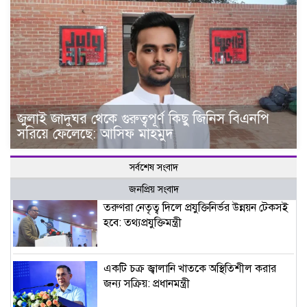
জুলাই জাদুঘর থেকে গুরুত্বপূর্ণ কিছু জিনিস বিএনপি
সরিয়ে ফেলেছে: আসিফ মাহমুদ
সর্বশেষ সংবাদ
জনপ্রিয় সংবাদ
তরুণরা নেতৃত্ব দিলে প্রযুক্তিনির্ভর উন্নয়ন টেকসই
হবে: তথ্যপ্রযুক্তিমন্ত্রী
একটি চক্র জ্বালানি খাতকে অস্থিতিশীল করার
জন্য সক্রিয়: প্রধানমন্ত্রী