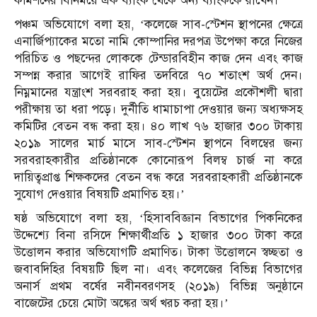
কমিশনের বিনিময়ে এক ব্যাংক থেকে অন্য ব্যাংককে রাখেন।’
পঞ্চম অভিযোগে বলা হয়, ‘কলেজে সাব-স্টেশন স্থাপনের ক্ষেত্রে
এনার্জিপ্যাকের মতো নামি কোম্পানির দরপত্র উপেক্ষা করে নিজের
পরিচিত ও পছন্দের লোককে টেন্ডারবিহীন কাজ দেন এবং কাজ
সম্পন্ন করার আগেই রাফির তদবিরে ৭০ শতাংশ অর্থ দেন।
নিম্নমানের যন্ত্রাংশ সরবরাহ করা হয়। বুয়েটের প্রকৌশলী দ্বারা
পরীক্ষায় তা ধরা পড়ে। দুর্নীতি ধামাচাপা দেওয়ার জন্য অধ্যক্ষসহ
কমিটির বেতন বন্ধ করা হয়। ৪০ লাখ ৭৬ হাজার ৩০০ টাকায়
২০১৯ সালের মার্চ মাসে সাব-স্টেশন স্থাপনে বিলম্বের জন্য
সরবরাহকারীর প্রতিষ্ঠানকে কোনোরূপ বিলম্ব চার্জ না করে
দায়িত্বপ্রাপ্ত শিক্ষকদের বেতন বন্ধ করে সরবরাহকারী প্রতিষ্ঠানকে
সুযোগ দেওয়ার বিষয়টি প্রমাণিত হয়।’
ষষ্ঠ অভিযোগে বলা হয়, ‘হিসাববিজ্ঞান বিভাগের পিকনিকের
উদ্দেশ্যে বিনা রসিদে শিক্ষার্থীপ্রতি ১ হাজার ৩০০ টাকা করে
উত্তোলন করার অভিযোগটি প্রমাণিত। টাকা উত্তোলনে স্বচ্ছতা ও
জবাবদিহির বিষয়টি ছিল না। এবং কলেজের বিভিন্ন বিভাগের
অনার্স প্রথম বর্ষের নবীনবরণসহ (২০১৯) বিভিন্ন অনুষ্ঠানে
বাজেটের চেয়ে মোটা অঙ্কের অর্থ খরচ করা হয়।’