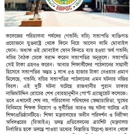
কলেজের পরিচালনা পর্ষদের (গভর্নিং বডি) সভাপতি ব্যক্তিগত
প্রয়োজনে যুক্তরাষ্ট্র থেকে কিনে নিয়ে আসেন দামি মোবাইল
ফোন। অধ্যক্ষ ওই মোবাইল ফোন কিনতে ব্যয় হওয়া অর্থ গভর্নিং
বডির বৈঠক ডেকে বরাদ্দ করেন সভাপতির অনুকূলে। সভাপতি
সেই টাকা গ্রহণও করেন। আবার শিক্ষার্থীদের পাঠদানের সম্মানী
হিসেবে সভাপতির অন্তত ১ লাখ ৫৩ হাজার টাকা নেওয়ার প্রমাণ
মিলেছে, গভর্নিং বডির সভাপতির পাঠদানের এমন ঘটনার নজির
বিরল। এই দুটি ঘটনা ঘটেছে রাজধানীর পুরান ঢাকার
নাজিমউদ্দিন রোডের শেখ বোরহানুদ্দীন পোস্ট গ্র্যাজুয়েট কলেজে।
তবে এখানেই শেষ নয়, পরিচালনা পরিষদের স্বেচ্ছাচারিতা, ঘুষের
বিনিময়ে শিক্ষক নিয়োগ ও দুর্নীতির আরও বহু ঘটনা ঘটেছে এই
শিক্ষাপ্রতিষ্ঠানটিতে। শিক্ষা মন্ত্রণালয়ের অধীন পরিদর্শন ও নিরীক্ষা
অধিদপ্তরের (ডিআইএ) তদন্ত প্রতিবেদনের ব্রডশিট (মন্ত্রণালয়
নির্ধারিত ছকে তদন্তে পাওয়া তথ্যের বিস্তারিত উল্লেখ) জবাব থেকে