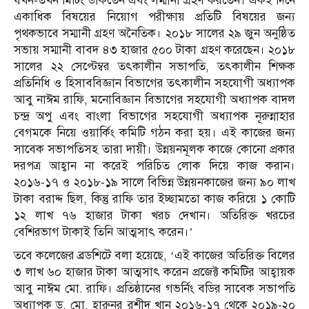
যখন-তখন মিটিং ডাকতেন এবং সম্মানী গ্রহণ করতেন। একই দিনে
একাধিক বিষয়ের নিয়োগ পরীক্ষায় প্রতিটি বিষয়ের জন্য
পৃথকভাবে সম্মানী গ্রহণ অনৈতিক। ২০১৮ সালের ২৯ জুন অনুষ্ঠিত
সভায় সম্মানী বাবদ ৪৩ হাজার ৫০০ টাকা গ্রহণ করেছেন। ২০১৮
সালের ২২ সেপ্টেম্বর তৎকালীন সভাপতি, তৎকালীন শিক্ষক
প্রতিনিধি ও হিসাববিজ্ঞান বিভাগের তৎকালীন সহযোগী অধ্যাপক
আবু নাঈম রাফি, মনোবিজ্ঞান বিভাগের সহযোগী অধ্যাপক বাদল
চন্দ্র অপু এবং বাংলা বিভাগের সহযোগী অধ্যাপক নূরুন্নাহার
বেগমকে নিয়ে ওয়ার্কিং কমিটি গঠন করা হয়। এই কাজের জন্য
সাবেক সভাপতিসহ তারা দায়ী। উন্নয়নমূলক কাজে কোনো প্রকার
দরপত্র আহ্বান না করেই পরিচিত লোক দিয়ে কাজ করান।
২০১৬-১৭ ও ২০১৮-১৯ সালে ‍বিভিন্ন উন্নয়নকাজের জন্য ৯০ লাখ
টাকা বরাদ্দ ছিল, কিন্তু রাফি তার ইচ্ছামতো কাজ করিয়ে ১ কোটি
১২ লাখ ৭৬ হাজার টাকা খরচ দেখান। অতিরিক্ত খরচের
বেশিরভাগ টাকাই তিনি আত্মসাৎ করেন।’
তবে কলেজের ব্রডশিটে বলা হয়েছে, ‘এই কাজের অতিরিক্ত বিলের
৩ লাখ ৬০ হাজার টাকা আত্মসাৎ করেন প্রজেক্ট কমিটির আহ্বায়ক
আবু নাঈম মো. রাফি। প্রতিষ্ঠানের গভর্নিং বডির সাবেক সভাপতি
অধ্যাপক ড. মো. হারুনর রশীদ খান ২০১৬-১৭ থেকে ২০১৯-২০