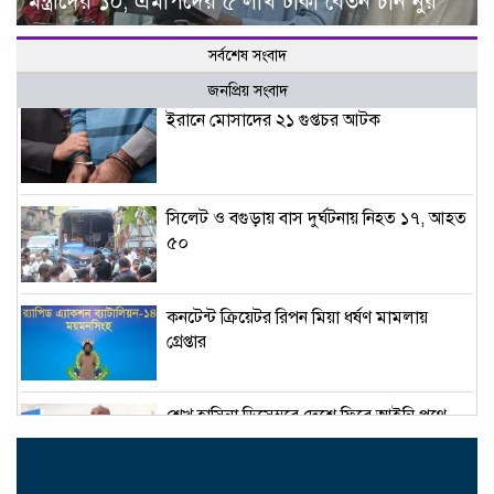
মন্ত্রীদের ১০, এমপিদের ৫ লাখ টাকা বেতন চান নুর
সর্বশেষ সংবাদ
জনপ্রিয় সংবাদ
ইরানে মোসাদের ২১ গুপ্তচর আটক
সিলেট ও বগুড়ায় বাস দুর্ঘটনায় নিহত ১৭, আহত
৫০
কনটেন্ট ক্রিয়েটর রিপন মিয়া ধর্ষণ মামলায়
গ্রেপ্তার
শেখ হাসিনা ডিসেম্বরে দেশে ফিরে আইনি পথে
হাঁটুক-আইনমন্ত্রী