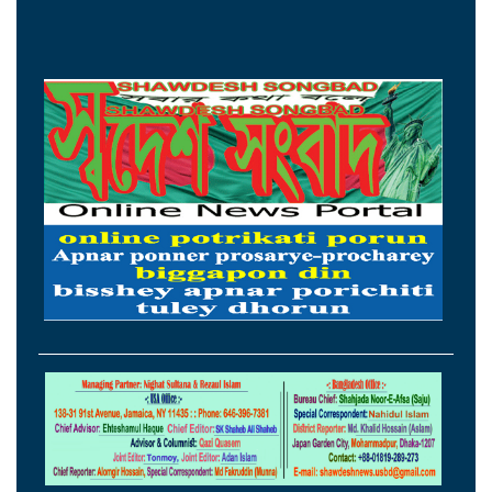
নিরাপত্তা পেলে আনন্দের সঙ্গেই দেশে ফিরব:
রয়টার্সকে সাকিব
মন্ত্রীদের ১০, এমপিদের ৫ লাখ টাকা বেতন চান
নুর
২৩তম রাষ্ট্রপতি হিসেবে আলোচনায় যারা
হামের উপসর্গে ৩ শিশুর মৃত্যু, আক্রান্ত ১২১৮
ছুটির দিনে সড়ক দুর্ঘটনায় দুই জেলায় প্রাণ
হারালেন ১৫ জন