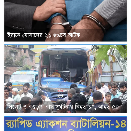
ইরানে মোসাদের ২১ গুপ্তচর আটক
সিলেট ও বগুড়ায় বাস দুর্ঘটনায় নিহত ১৭, আহত ৫০