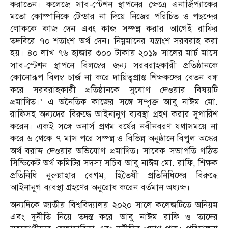
করাতেন। কলেজে সাব-স্টেশন স্থাপনের ক্ষেত্রে এনার্জিপ্যাকের
মতো কোম্পানিকে টেন্ডার না দিয়ে নিজের পরিচিত ও পছন্দের
লোককে কাজ দেন এবং কাজ সম্পন্ন করার আগেই রাফির
তদবিরে ৭০ শতাংশ অর্থ দেন। নিম্নমানের যন্ত্রাংশ সরবরাহ করা
হয়। ৪০ লাখ ৭৬ হাজার ৩০০ টাকায় ২০১৯ সালের মার্চ মাসে
সাব-স্টেশন স্থাপনে বিলম্বের জন্য সরবরাহকারী প্রতিষ্ঠানকে
কোনোরূপ বিলম্ব চার্জ না করে দায়িত্বপ্রাপ্ত শিক্ষকদের বেতন বন্ধ
করে সরবরাহকারী প্রতিষ্ঠানকে সুযোগ দেওয়ার বিষয়টি
প্রমাণিত।’ এ অনৈতিক কাজের সঙ্গে সম্পৃক্ত আবু নাঈম মো.
রাফিসহ অন্যদের বিরুদ্ধে আইনানুগ ব্যবস্থা গ্রহণ করার সুপারিশ
করেন। একই সঙ্গে অনার্স প্রথম বর্ষের নবীনবরণ যথাসময়ে না
করে ৬ থেকে ৭ মাস পরে সম্পন্ন ও বিভিন্ন অনুষ্ঠানে বিপুল অঙ্কের
অর্থ বরাদ্দ দেওয়ার অভিযোগ প্রমাণিত। সাবেক সভাপতি গঠিত
সিন্ডিকেট অর্থ কমিটির সদস্য সচিব আবু নাঈম মো. রাফি, শিক্ষক
প্রতিনিধি নুরুন্নাহার বেগম, হিতৈষী প্রতিনিধিদের বিরুদ্ধে
আইনানুগ ব্যবস্থা গ্রহণের অনুরোধ করেন বর্তমান অধ্যক্ষ।
অন্যদিকে জাতীয় বিশ্ববিদ্যালয় ২০২০ সালে কলেজটিতে অনিয়ম
এবং দুর্নীতি নিয়ে তদন্ত করে আবু নাঈম রাফি ও তাদের