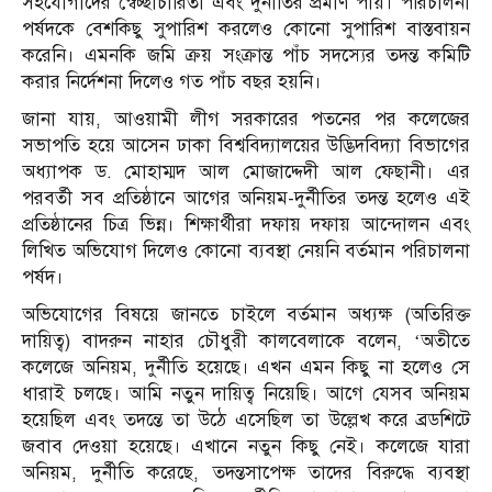
সহযোগীদের স্বেচ্ছাচারিতা এবং দুর্নীতির প্রমাণ পায়। পরিচালনা
পর্ষদকে বেশকিছু সুপারিশ করলেও কোনো সুপারিশ বাস্তবায়ন
করেনি। এমনকি জমি ক্রয় সংক্রান্ত পাঁচ সদস্যের তদন্ত কমিটি
করার নির্দেশনা দিলেও গত পাঁচ বছর হয়নি।
জানা যায়, আওয়ামী লীগ সরকারের পতনের পর কলেজের
সভাপতি হয়ে আসেন ঢাকা বিশ্ববিদ্যালয়ের উদ্ভিদবিদ্যা বিভাগের
অধ্যাপক ড. মোহাম্মদ আল মোজাদ্দেদী আল ফেছানী। এর
পরবর্তী সব প্রতিষ্ঠানে আগের অনিয়ম-দুর্নীতির তদন্ত হলেও এই
প্রতিষ্ঠানের চিত্র ভিন্ন। শিক্ষার্থীরা দফায় দফায় আন্দোলন এবং
লিখিত অভিযোগ দিলেও কোনো ব্যবস্থা নেয়নি বর্তমান পরিচালনা
পর্ষদ।
অভিযোগের বিষয়ে জানতে চাইলে বর্তমান অধ্যক্ষ (অতিরিক্ত
দায়িত্ব) বাদরুন নাহার চৌধুরী কালবেলাকে বলেন, ‘অতীতে
কলেজে অনিয়ম, দুর্নীতি হয়েছে। এখন এমন কিছু না হলেও সে
ধারাই চলছে। আমি নতুন দায়িত্ব নিয়েছি। আগে যেসব অনিয়ম
হয়েছিল এবং তদন্তে তা উঠে এসেছিল তা উল্লেখ করে ব্রডশিটে
জবাব দেওয়া হয়েছে। এখানে নতুন কিছু নেই। কলেজে যারা
অনিয়ম, দুর্নীতি করেছে, তদন্তসাপেক্ষ তাদের বিরুদ্ধে ব্যবস্থা