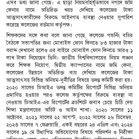
এসব তথ্য জানা গেছে। এ ছাড়া নিয়মবহির্ভূতভাবে নগদে জমি
কেনার নামে অতিরিক্ত খরচ দেখিয়ে কলেজের টাকা
আত্মসাৎকারীদের বিরুদ্ধে আইনগত ব্যবস্থা নেওয়ার সুপারিশ
করেছে কলেজের বর্তমান কর্তৃপক্ষ।
শিক্ষকদের সঙ্গে কথা বলে জানা গেছে, কলেজে গভর্নিং বডির
বৈঠকে সভাপতির জন্য মোবাইল ফোন কিনতে ৮৩ হাজার টাকা
বরাদ্দ দেখানো হলেও এর বাইরে মোবাইল ফোন কিনতে আরও ১
লাখ টাকা নিয়েছেন তিনি। জাতীয় বিশ্ববিদ্যালয়ের নিয়ম লঙ্ঘন
করে শিক্ষক নিয়োগ, দ্বিতীয় ক্যাম্পাসের নামে জমি কেনা,
কলেজের উন্নয়নে অতিরিক্ত ব্যয় দেখিয়ে কলেজের টাকা
আত্মসাৎসহ বিভিন্ন অনিয়ম-দুর্নীতির বিষয়ে তদন্ত কমিটি করা হয়।
২০২০ সালের ডিআইএ তদন্ত কমিটির রিপোর্টে বিভিন্ন অনিয়ম
প্রমাণিত হওয়ার পরও কলেজ কর্তৃপক্ষের বিরুদ্ধে ব্যবস্থা না
নেওয়ায় ডিআইএ-এর রিপোর্টের ব্রডশিটে জবাব চেয়ে চিঠি দেয়
শিক্ষা মন্ত্রণালয়ের অডিট ও আইন শাখা। ২০২০ সালের ১১
অক্টোবর, ২০২১ সালের ২২ আগস্ট, ২০২২ সালের ২৬ ডিসেম্বর,
২০২৩ সালের ৭ ফেব্রুয়ারি, একই বছরের ২৪ এপ্রিল এবং ২০২৪
সালের ১৯ মে উত্থাপিত অভিযোগের বিষয়ে পরিদর্শন ও নিরীক্ষা