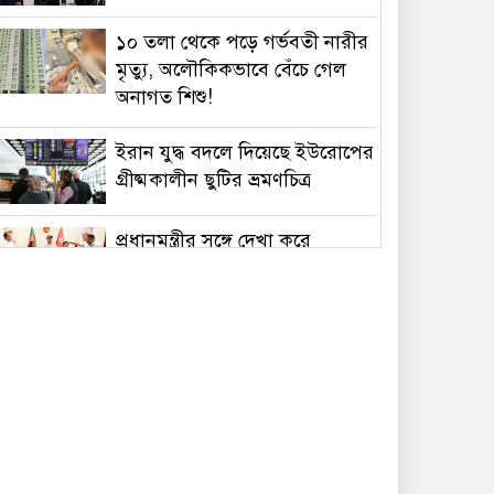
১০ তলা থেকে পড়ে গর্ভবতী নারীর
মৃত্যু, অলৌকিকভাবে বেঁচে গেল
অনাগত শিশু!
ইরান যুদ্ধ বদলে দিয়েছে ইউরোপের
গ্রীষ্মকালীন ছুটির ভ্রমণচিত্র
প্রধানমন্ত্রীর সঙ্গে দেখা করে
স্বপ্নপূরণ অনুশ্রীর, মিলল
হারমোনিয়াম উপহার
১৫ আগস্টের মধ্যেই একীভূত পাঁচ
ব্যাংক থেকে সরছেন প্রশাসকরা
ওমানের সঙ্গে চুক্তি হলেও এখনই
খুলছে না হরমুজ, ঘোষণা ইরানের