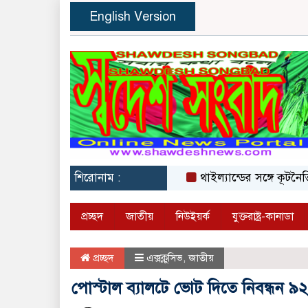
English Version
শিরোনাম :
থাইল্যান্ডের সঙ্গে কূটনৈতিক 
প্রচ্ছদ
জাতীয়
নিউইয়র্ক
যুক্তরাষ্ট্র-কানাডা
প্রচ্ছদ
এক্সক্লুসিভ
,
জাতীয়
পোস্টাল ব্যালটে ভোট দিতে নিবন্ধন ৯