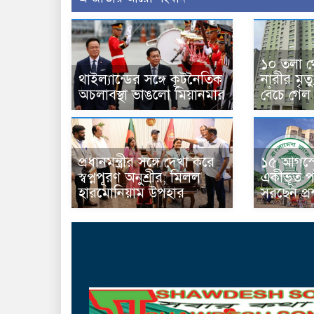
১০ তলা থ
থাইল্যান্ডের সঙ্গে কূটনৈতিক
নারীর মৃত
অচলাবস্থা ভাঙলো মিয়ানমার
বেঁচে গেল
প্রধানমন্ত্রীর সঙ্গে দেখা করে
১৫ আগস্ট
স্বপ্নপূরণ অনুশ্রীর, মিলল
একীভূত পা
হারমোনিয়াম উপহার
সরছেন প্