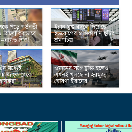
েকে পড়ে গর্ভবতী
ইরান যুদ্ধ বদলে দিয়েছে
্যু, অলৌকিকভাবে
ইউরোপের গ্রীষ্মকালীন ছুটির
 অনাগত শিশু!
ভ্রমণচিত্র
ের মধ্যেই
ওমানের সঙ্গে চুক্তি হলেও
ঁচ ব্যাংক থেকে
এখনই খুলছে না হরমুজ,
রশাসকরা
ঘোষণা ইরানের