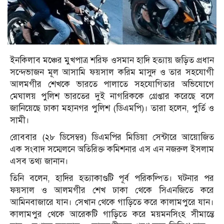
ইনকিলাব মঞ্চের মুখপাত্র শরিফ ওসমান হাদি হত্যায় জড়িত প্রধান
সন্দেভাজন মূল আসামি ফয়সাল করিম মাসুদ ও তার সহযোগী
আলমগীর শেখকে ভারতে পালাতে সহযোগিতার অভিযোগে
মেঘালয় পুলিশ ভারতের দুই নাগরিককে গ্রেপ্তার করেছে বলে
জানিয়েছে ঢাকা মহানগর পুলিশ (ডিএমপি)। তারা হলেন, পুর্তি ও
সামী।
রোববার (২৮ ডিসেম্বর) ডিএমপির মিডিয়া সেন্টারে আয়োজিত
এক সংবাদ সম্মেলনে অতিরিক্ত কমিশনার এস এন নজরুল ইসলাম
এসব তথ্য জানান।
তিনি বলেন, হাদির হত্যাকাণ্ডটি পূর্ব পরিকল্পিত। ঘটনার পর
ফয়সাল ও আলমগীর শেখ ঢাকা থেকে সিএনজিতে করে
আমিনবাজারে যান। সেখান থেকে গাড়িতে করে কালামপুরে যান।
কালামপুর থেকে আরেকটি গাড়িতে করে ময়মনসিংহ সীমান্তে