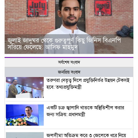
জুলাই জাদুঘর থেকে গুরুত্বপূর্ণ কিছু জিনিস বিএনপি
সরিয়ে ফেলেছে: আসিফ মাহমুদ
সর্বশেষ সংবাদ
জনপ্রিয় সংবাদ
তরুণরা নেতৃত্ব দিলে প্রযুক্তিনির্ভর উন্নয়ন টেকসই
হবে: তথ্যপ্রযুক্তিমন্ত্রী
একটি চক্র জ্বালানি খাতকে অস্থিতিশীল করার
জন্য সক্রিয়: প্রধানমন্ত্রী
জলসীমা অতিক্রম করে ৩ জেলেকে ধরে নিয়ে