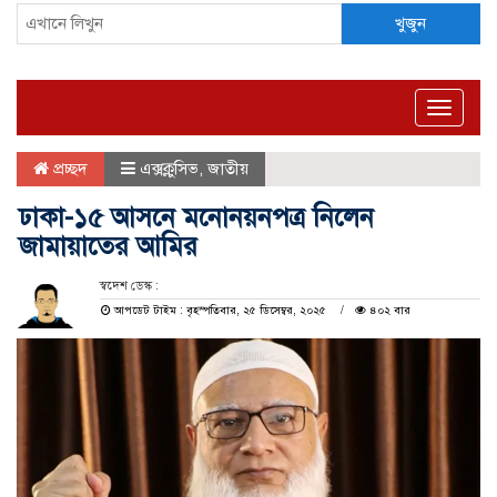
খুজুন
Toggle
naviga
প্রচ্ছদ
এক্সক্লুসিভ
,
জাতীয়
ঢাকা-১৫ আসনে মনোনয়নপত্র নিলেন
জামায়াতের আমির
স্বদেশ ডেস্ক :
আপডেট টাইম : বৃহস্পতিবার, ২৫ ডিসেম্বর, ২০২৫
৪০২ বার