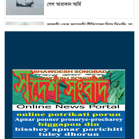
গেল আরাকান আর্মি
জ্বালানি তেল আমদানি নীতিমালা নিয়ে বিভ্রান্তি, যা
বলছে মন্ত্রণালয়
নিজ দলের নেতাকে মারধর ও চাঁদাবাজির
অভিযোগ, বিএনপি নেতা আজাদের সব পদ ও
রাজনৈতিক কর্মকাণ্ড স্থগিত
জুলাই জাদুঘর থেকে গুরুত্বপূর্ণ কিছু জিনিস
বিএনপি সরিয়ে ফেলেছে: আসিফ মাহমুদ
জুলাইযোদ্ধাদের সিএনজি অটোরিকশা ও রিকশা
উপহার দিলেন প্রধানমন্ত্রী
তারেক রহমানকেও আয়নাঘরে রেখে নির্যাতন