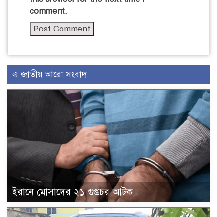
comment.
এ জাতীয় আরো সংবাদ
ইরানে মোসাদের ২১ গুপ্তচর আটক