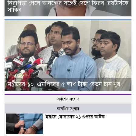
নিরাপত্তা পেলে আনন্দের সঙ্গেই দেশে ফিরব: রয়টার্সকে
সাকিব
মন্ত্রীদের ১০, এমপিদের ৫ লাখ টাকা বেতন চান নুর
সর্বশেষ সংবাদ
জনপ্রিয় সংবাদ
ইরানে মোসাদের ২১ গুপ্তচর আটক