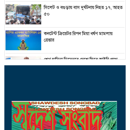
সিলেট ও বগুড়ায় বাস দুর্ঘটনায় নিহত ১৭, আহত
৫০
কনটেন্ট ক্রিয়েটর রিপন মিয়া ধর্ষণ মামলায়
গ্রেপ্তার
শেখ হাসিনা ডিসেম্বরে দেশে ফিরে আইনি পথে
হাঁটুক-আইনমন্ত্রী
নিরাপত্তা পেলে আনন্দের সঙ্গেই দেশে ফিরব:
রয়টার্সকে সাকিব
মন্ত্রীদের ১০, এমপিদের ৫ লাখ টাকা বেতন চান
নুর