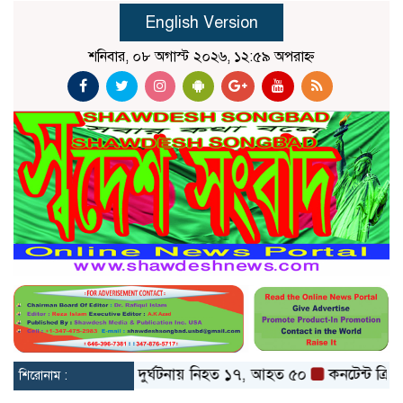
English Version
শনিবার, ০৮ অগাস্ট ২০২৬, ১২:৫৯ অপরাহ্ন
েট ও বগুড়ায় বাস দুর্ঘটনায় নিহত ১৭, আহত ৫০
কনটেন্ট ক্রিয়েটর র
শিরোনাম :