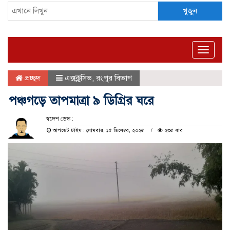
খুজুন
Toggle
naviga
প্রচ্ছদ
এক্সক্লুসিভ
,
রংপুর বিভাগ
পঞ্চগড়ে তাপমাত্রা ৯ ডিগ্রির ঘরে
স্বদেশ ডেস্ক :
আপডেট টাইম : সোমবার, ১৫ ডিসেম্বর, ২০২৫
২৩৫ বার