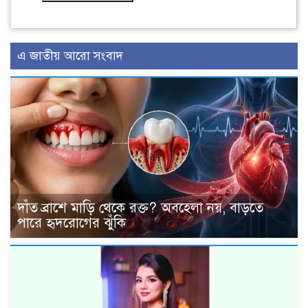
এ জাতীয় আরো সংবাদ
দাঁত ব্রাশে মাড়ি থেকে রক্ত? অবহেলা নয়, বাড়তে
পারে হৃদরোগের ঝুঁকি