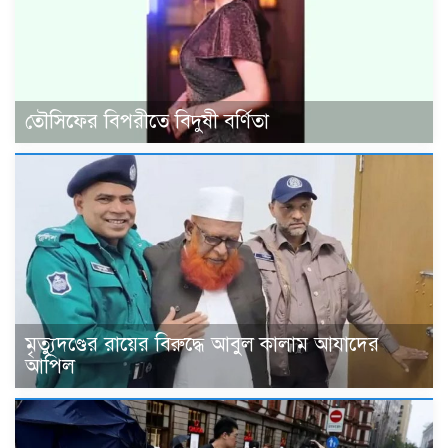
তৌসিফের বিপরীতে বিদুষী বর্ণিতা
মৃত্যুদণ্ডের রায়ের বিরুদ্ধে আবুল কালাম আযাদের
আপিল