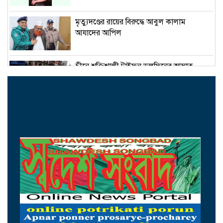
মৃত্যুদণ্ডের রায়ের বিরুদ্ধে আবুল কালাম
আযাদের আপিল
চীনে শক্তিশালী টাইফুন ডলফিনের আঘাত,
ঘরছাড়া ১০ লাখ মানুষ
এসএম সুলতানের ১০৩তম জন্মদিন আজ
অদম্য ইচ্ছাশক্তিতে বিশ্বজয়ী ১০ নারী
এসএসসির ফল প্রকাশ সকাল ১০টায়, জানবেন
যেভাবে