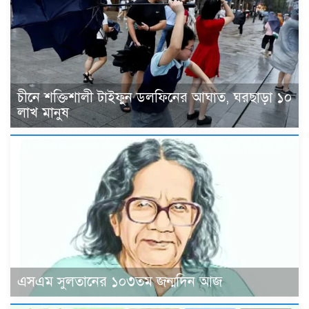
চীনে শক্তিশালী টাইফুন ডলফিনের আঘাত, ঘরছাড়া ১০
লাখ মানুষ
এসএম সুলতানের ১০৩তম জন্মদিন আজ