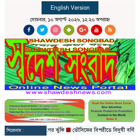
English Version
সোমবার, ১০ অগাস্ট ২০২৬, ১২:২০ অপরাহ্ন
বাড়তে পারে হৃদরোগের ঝুঁকি
তৌসিফের বিপরীতে বিদুষী বর্ণিতা
মৃ
শিরোনাম :