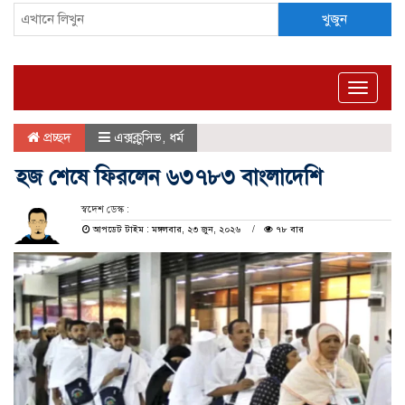
খুজুন
Toggle
naviga
প্রচ্ছদ
এক্সক্লুসিভ
,
ধর্ম
হজ শেষে ফিরলেন ৬৩৭৮৩ বাংলাদেশি
স্বদেশ ডেস্ক :
আপডেট টাইম : মঙ্গলবার, ২৩ জুন, ২০২৬
৭৮ বার