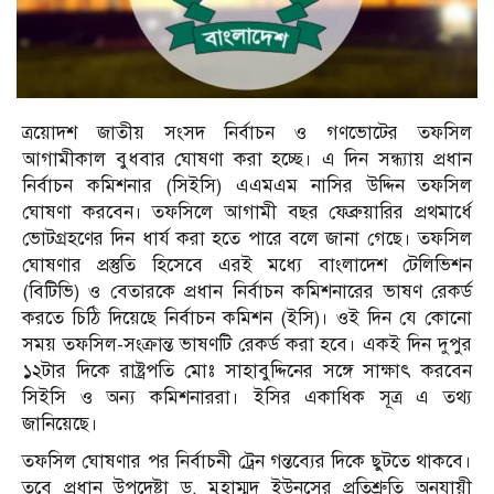
ত্রয়োদশ জাতীয় সংসদ নির্বাচন ও গণভোটের তফসিল
আগামীকাল বুধবার ঘোষণা করা হচ্ছে। এ দিন সন্ধ্যায় প্রধান
নির্বাচন কমিশনার (সিইসি) এএমএম নাসির উদ্দিন তফসিল
ঘোষণা করবেন। তফসিলে আগামী বছর ফেব্রুয়ারির প্রথমার্ধে
ভোটগ্রহণের দিন ধার্য করা হতে পারে বলে জানা গেছে। তফসিল
ঘোষণার প্রস্তুতি হিসেবে এরই মধ্যে বাংলাদেশ টেলিভিশন
(বিটিভি) ও বেতারকে প্রধান নির্বাচন কমিশনারের ভাষণ রেকর্ড
করতে চিঠি দিয়েছে নির্বাচন কমিশন (ইসি)। ওই দিন যে কোনো
সময় তফসিল-সংক্রান্ত ভাষণটি রেকর্ড করা হবে। একই দিন দুপুর
১২টার দিকে রাষ্ট্রপতি মোঃ সাহাবুদ্দিনের সঙ্গে সাক্ষাৎ করবেন
সিইসি ও অন্য কমিশনাররা। ইসির একাধিক সূত্র এ তথ্য
জানিয়েছে।
তফসিল ঘোষণার পর নির্বাচনী ট্রেন গন্তব্যের দিকে ছুটতে থাকবে।
তবে প্রধান উপদেষ্টা ড. মুহাম্মদ ইউনূসের প্রতিশ্রুতি অনুযায়ী