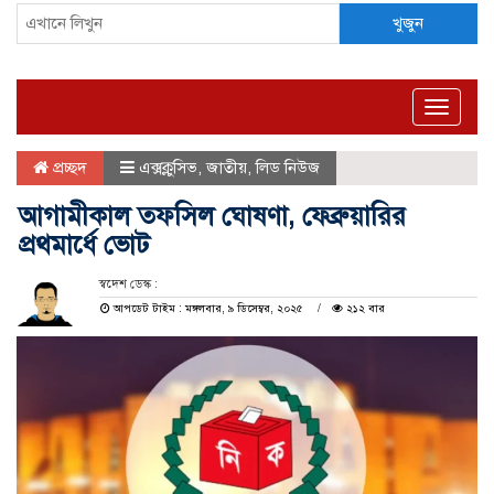
খুজুন
Toggle
naviga
প্রচ্ছদ
এক্সক্লুসিভ
,
জাতীয়
,
লিড নিউজ
আগামীকাল তফসিল ঘোষণা, ফেব্রুয়ারির
প্রথমার্ধে ভোট
স্বদেশ ডেস্ক :
আপডেট টাইম : মঙ্গলবার, ৯ ডিসেম্বর, ২০২৫
২১২ বার