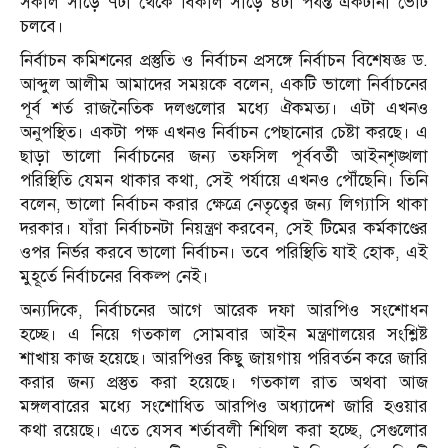
সকাল সাড়ে ৭টা থেকে বিকাল সাড়ে ৪টা পর্যন্ত একটানা ভোট
চলবে।
নির্বাচন কমিশনের প্রস্তুতি ও নির্বাচন প্রসঙ্গে নির্বাচন বিশেষজ্ঞ ড.
আব্দুল আলীম আমাদের সময়কে বলেন, একটি ভালো নির্বাচনের
পূর্ব শর্ত রাজনৈতিক দলগুলোর মধ্যে ঐকমত্য। এটা এখনও
অনুপস্থিত। একটা পক্ষ এখনও নির্বাচন পেছানোর চেষ্টা করছে। এ
ছাড়া ভালো নির্বাচনের জন্য তফসিল পূর্ববর্তী আইনশৃঙ্খলা
পরিস্থিতি যেমন থাকার কথা, সেই পর্যায়ে এখনও পৌঁছেনি। তিনি
বলেন, ভালো নির্বাচন করার ক্ষেত্রে নেতৃত্বের জন্য লিগ্যাসি থাকা
দরকার। যাঁরা নির্বাচনটা নিয়ন্ত্রণ করবেন, সেই টিমের কর্মকাণ্ডের
ওপর নির্ভর করবে ভালো নির্বাচন। তবে পরিস্থিতি যাই হোক, এই
মুহূর্তে নির্বাচনের বিকল্প নেই।
অন্যদিকে, নির্বাচনের আগে আরেক দফা আরপিও সংশোধন
হচ্ছে। এ নিয়ে গতকাল সোমবার আইন মন্ত্রণালয়ের সংশ্লিষ্ট
শাখায় কাজ হয়েছে। আরপিওর কিছু জায়গায় পরিবর্তন করে জারি
করার জন্য প্রস্তুত করা হয়েছে। গতকাল রাত অথবা আজ
মঙ্গলবারের মধ্যে সংশোধিত আরপিও অধ্যাদেশ জারি হওয়ার
কথা রয়েছে। এতে যেসব শর্তাবলী শিথিল করা হচ্ছে, সেগুলোর