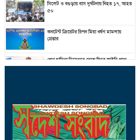
সিলেট ও বগুড়ায় বাস দুর্ঘটনায় নিহত ১৭, আহত
৫০
কনটেন্ট ক্রিয়েটর রিপন মিয়া ধর্ষণ মামলায়
গ্রেপ্তার
শেখ হাসিনা ডিসেম্বরে দেশে ফিরে আইনি পথে
হাঁটুক-আইনমন্ত্রী
নিরাপত্তা পেলে আনন্দের সঙ্গেই দেশে ফিরব:
রয়টার্সকে সাকিব
মন্ত্রীদের ১০, এমপিদের ৫ লাখ টাকা বেতন চান
নুর